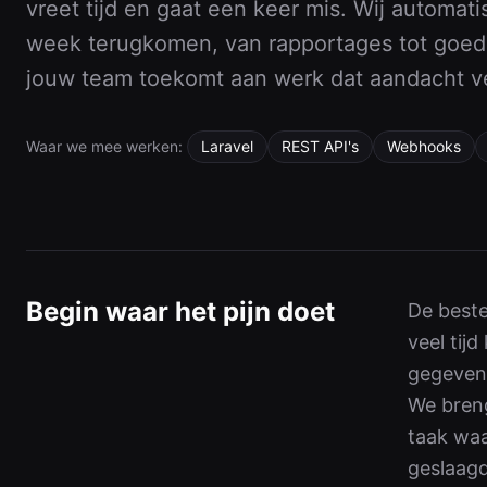
vreet tijd en gaat een keer mis. Wij automat
Bekijk alle diensten
week terugkomen, van rapportages tot goed
jouw team toekomt aan werk dat aandacht ve
Waar we mee werken:
Laravel
REST API's
Webhooks
Begin waar het pijn doet
De beste
veel tij
gegeven
We breng
taak waa
geslaagd