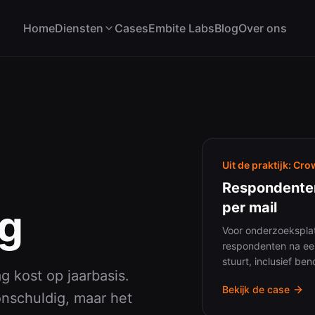
Home
Diensten
Cases
Embite Labs
Blog
Over ons
Maatwerk Software
AI
Past bij jouw processen
Praktisch en betrouwbaa
werk Software
AI Integraties
Uit de praktijk:
Cro
& Mobile Apps
Managed AI
Respondenten
per mail
ng
igurators
Voor onderzoekspl
matisering
respondenten na ee
stuurt, inclusief be
Koppelingen
 kost op jaarbasis.
Bekijk de case
onschuldig, maar het