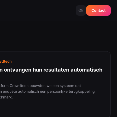
Contact
Hosting & Onderhoud
r
Zorgeloos online
Managed WordPress
wdtech
Hosting
 ontvangen hun resultaten automatisch
Website Onderhoud
atform Crowdtech bouwden we een systeem dat
Applicatie Onderhoud
n enquête automatisch een persoonlijke terugkoppeling
nchmark.