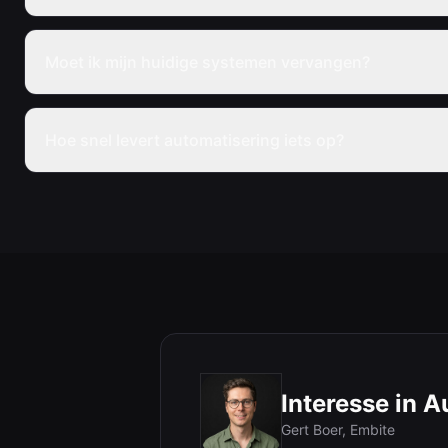
Moet ik mijn huidige systemen vervangen?
Hoe snel levert automatisering iets op?
Interesse in 
Gert Boer
, Embite