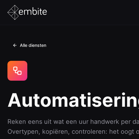
Websites
Alle diensten
Voor kleine én grote bedrijven
Websites
Maat
WordPress
Web 
Automatiseri
UX/UI Design
Conf
SEO & GEO
Auto
WCAG Toegankelijkheid
API 
Reken eens uit wat een uur handwerk per dag
Overtypen, kopiëren, controleren: het oogt 