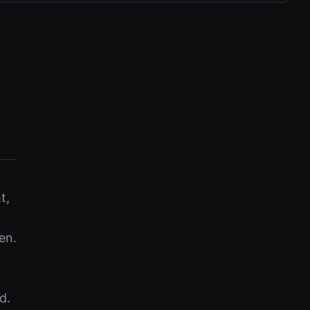
t,
en.
d.