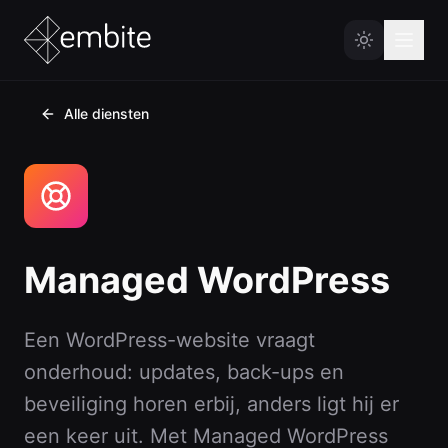
Alle diensten
Home
Diensten
Cases
Websites
Voor kleine én grote bedrijven
Embite Labs
Managed WordPress
Maatwerk Software
Blog
Past bij jouw processen
Over ons
Een WordPress-website vraagt
AI
Praktisch en betrouwbaar
onderhoud: updates, back-ups en
Contact
beveiliging horen erbij, anders ligt hij er
Hosting & Onderhoud
een keer uit. Met Managed WordPress
Zorgeloos online