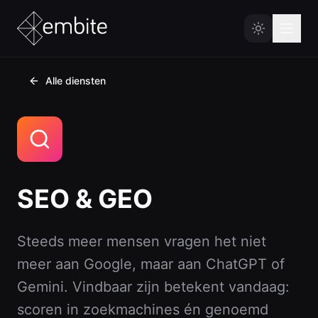
Alle diensten
Home
Diensten
Cases
Websites
Voor kleine én grote bedrijven
Embite Labs
SEO & GEO
Maatwerk Software
Blog
Past bij jouw processen
Over ons
Steeds meer mensen vragen het niet
AI
Praktisch en betrouwbaar
meer aan Google, maar aan ChatGPT of
Contact
Gemini. Vindbaar zijn betekent vandaag:
Hosting & Onderhoud
scoren in zoekmachines én genoemd
Zorgeloos online