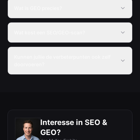
Wat is GEO precies?
Wat kost een SEO/GEO-scan?
Kunnen jullie de verbeterpunten ook zelf
doorvoeren?
Interesse in SEO &
GEO?